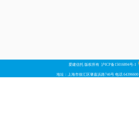
爱建信托 版权所有
沪ICP备15016894号-1
地址：上海市徐汇区肇嘉浜路746号 电话:64396600 传真