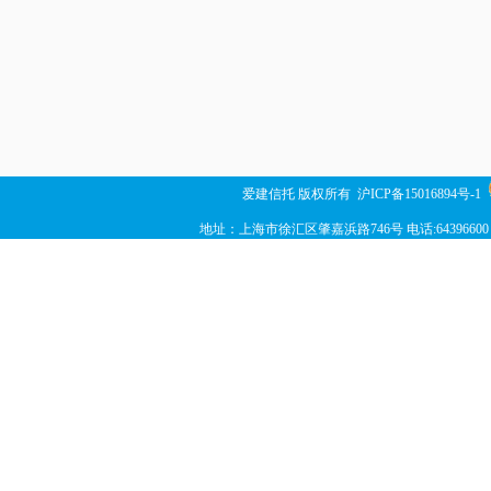
爱建信托 版权所有
沪ICP备15016894号-1
地址：上海市徐汇区肇嘉浜路746号 电话:64396600 传真